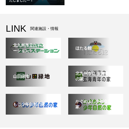
たしましたー！
LINK
関連施設・情報
北九州市立ユースステ
ほたる館
ーション
北九州市立 玄海青年
山田緑地
の家
かぐめよし少年自然の
もじ少年自然の家
家