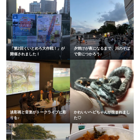
「第2回くいとめろ大作戦！」が
夕焼けが夜になるまで、川のそば
開催されました！
で音につかろう♪
淡彩画と音楽がトークライブに彩
かわいいヘビちゃんが生まれまし
りを♪
た♡