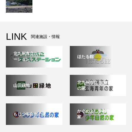
LINK
関連施設・情報
北九州市立ユースステ
ほたる館
ーション
北九州市立 玄海青年
山田緑地
の家
かぐめよし少年自然の
もじ少年自然の家
家