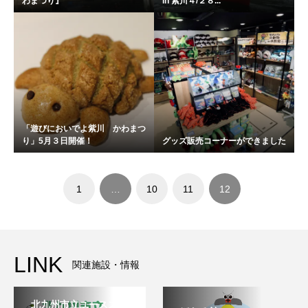
わまつり』
in 紫川４/２８...
「遊びにおいでよ紫川 かわまつ
り」5月３日開催！
グッズ販売コーナーができました
1
…
10
11
12
LINK
関連施設・情報
北九州市立ユースステ