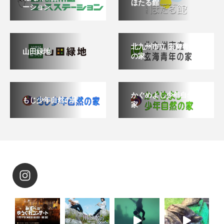
ほたる館
ーション
北九州市立 玄海青年
山田緑地
の家
かぐめよし少年自然の
もじ少年自然の家
家