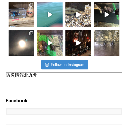
Follow on Instagram
防災情報北九州
Facebook