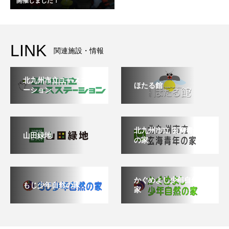
開催しました！
LINK
関連施設・情報
北九州市立ユースステ
ほたる館
ーション
北九州市立 玄海青年
山田緑地
の家
かぐめよし少年自然の
もじ少年自然の家
家