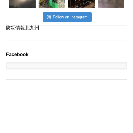
Follow on Instagram
防災情報北九州
Facebook