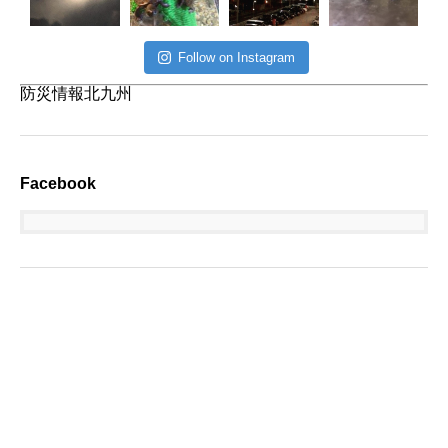
Follow on Instagram
防災情報北九州
Facebook