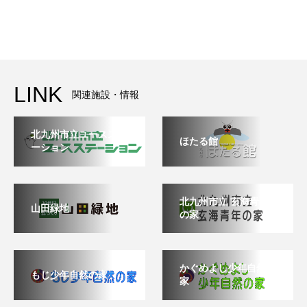
LINK
関連施設・情報
北九州市立ユースステ
ほたる館
ーション
北九州市立 玄海青年
山田緑地
の家
かぐめよし少年自然の
もじ少年自然の家
家