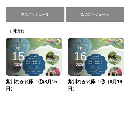
前のスケジュール
次のスケジュール
| 川流れ
8月
8月
15
16
2026
2026
紫川ながれ隊！①(8月15
紫川ながれ隊！②（8月16
日）
日）