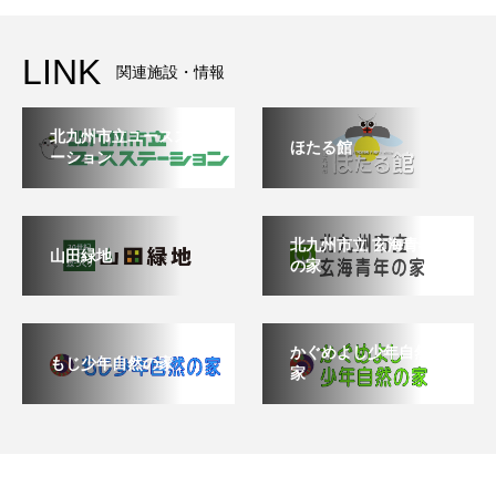
LINK
関連施設・情報
北九州市立ユースステ
ほたる館
ーション
北九州市立 玄海青年
山田緑地
の家
かぐめよし少年自然の
もじ少年自然の家
家