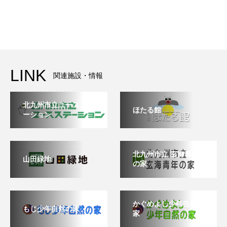
LINK
関連施設・情報
北九州市立ユースステ
ほたる館
ーション
北九州市立 玄海青年
山田緑地
の家
かぐめよし少年自然の
もじ少年自然の家
家