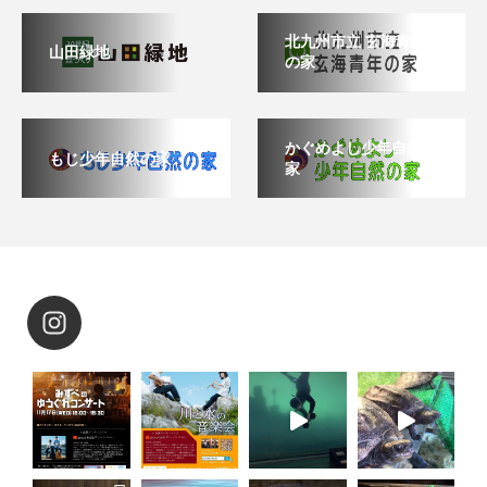
北九州市立 玄海青年
山田緑地
の家
かぐめよし少年自然の
もじ少年自然の家
家