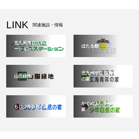
LINK
関連施設・情報
北九州市立ユースステ
ほたる館
ーション
北九州市立 玄海青年
山田緑地
の家
かぐめよし少年自然の
もじ少年自然の家
家