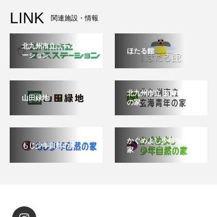
LINK
関連施設・情報
北九州市立ユースステ
ほたる館
ーション
北九州市立 玄海青年
山田緑地
の家
かぐめよし少年自然の
もじ少年自然の家
家