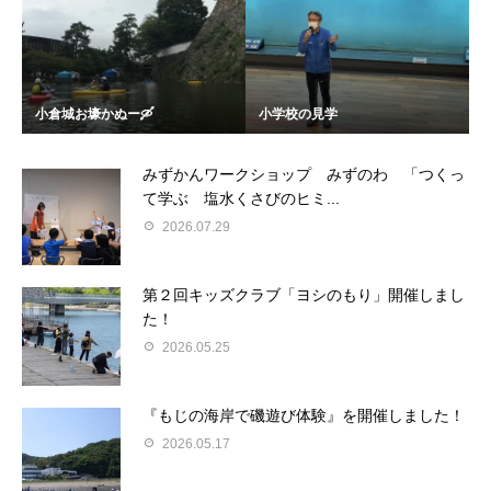
小倉城お壕かぬー🛶
小学校の見学
みずかんワークショップ みずのわ 「つくっ
て学ぶ 塩水くさびのヒミ...
2026.07.29
第２回キッズクラブ「ヨシのもり」開催しまし
た！
2026.05.25
『もじの海岸で磯遊び体験』を開催しました！
2026.05.17