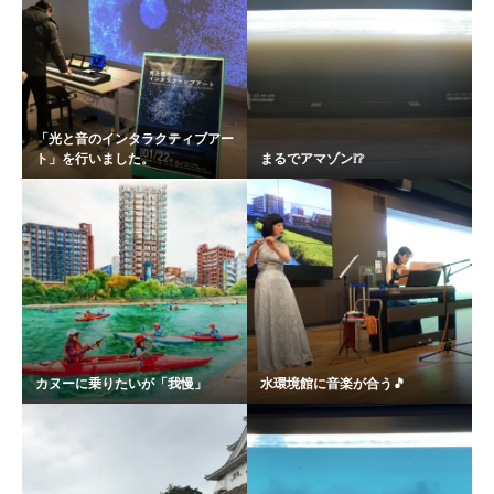
「光と音のインタラクティブアー
ト」を行いました。
まるでアマゾン❕❔
カヌーに乗りたいが「我慢」
水環境館に音楽が合う🎵