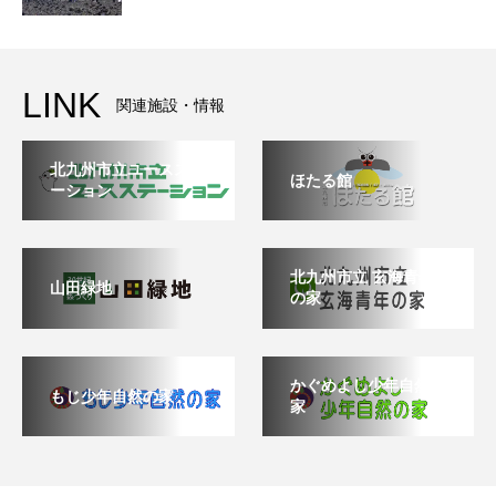
LINK
関連施設・情報
北九州市立ユースステ
ほたる館
ーション
北九州市立 玄海青年
山田緑地
の家
かぐめよし少年自然の
もじ少年自然の家
家