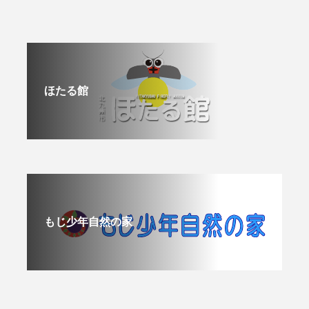
ほたる館
もじ少年自然の家