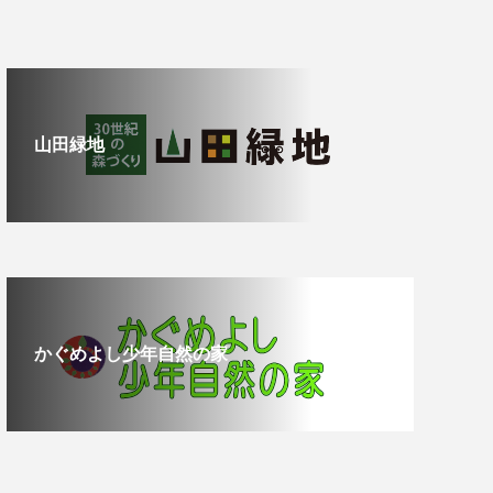
山田緑地
かぐめよし少年自然の家