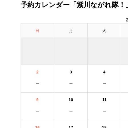
予約カレンダー「紫川ながれ隊！
日
月
火
2
3
4
－
－
－
9
10
11
－
－
－
16
17
18