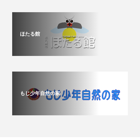
ほたる館
もじ少年自然の家