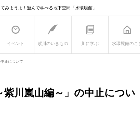
えてみようよ！遊んで学べる地下空間「水環境館」
イベント
紫川のいきもの
川に学ぶ
水環境館のこ
の中止について
査～紫川嵐山編～」の中止につい