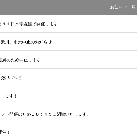
お知らせ一覧
月１１日水環境館で開催します
in 紫川」雨天中止のお知らせ
強風のため中止します！
案内です❕❕
催します！
ベント開催のため１８：４５に閉館いたします。
開催！