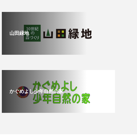
山田緑地
かぐめよし少年自然の家