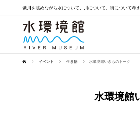
紫川を眺めながら水について、川について、街について考
イベント
生き物
水環境館いきものトーク
2月
04
水環境館
2024