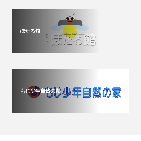
ほたる館
もじ少年自然の家