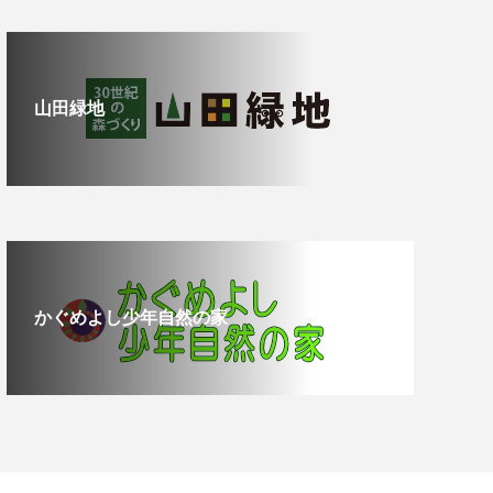
山田緑地
かぐめよし少年自然の家